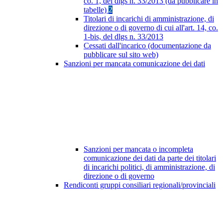
co. 1, del dlgs n. 33/2013 (da pubblicare in
tabelle)
2
Titolari di incarichi di amministrazione, di
direzione o di governo di cui all'art. 14, co.
1-bis, del dlgs n. 33/2013
Cessati dall'incarico (documentazione da
pubblicare sul sito web)
Sanzioni per mancata comunicazione dei dati
Sanzioni per mancata o incompleta
comunicazione dei dati da parte dei titolari
di incarichi politici, di amministrazione, di
direzione o di governo
Rendiconti gruppi consiliari regionali/provinciali