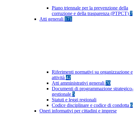
Piano triennale per la prevenzione della
corruzione e della trasparenza (PTPCT)
7
Atti generali
171
Riferimenti normativi su organizzazione e
attività
42
Atti amministrativi generali
70
Documenti di programmazione strategico-
gestionale
5
Statuti e leggi regionali
Codice disciplinare e codice di condotta
6
Oneri informativi per cittadini e imprese