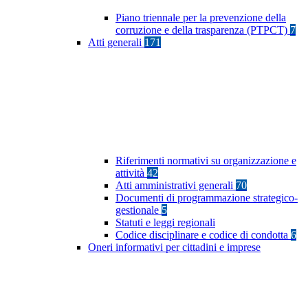
Piano triennale per la prevenzione della
corruzione e della trasparenza (PTPCT)
7
Atti generali
171
Riferimenti normativi su organizzazione e
attività
42
Atti amministrativi generali
70
Documenti di programmazione strategico-
gestionale
5
Statuti e leggi regionali
Codice disciplinare e codice di condotta
6
Oneri informativi per cittadini e imprese