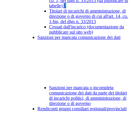
co. 1, del dlgs n. 33/2013 (da pubblicare in
tabelle)
2
Titolari di incarichi di amministrazione, di
direzione o di governo di cui all'art. 14, co.
1-bis, del dlgs n. 33/2013
Cessati dall'incarico (documentazione da
pubblicare sul sito web)
Sanzioni per mancata comunicazione dei dati
Sanzioni per mancata o incompleta
comunicazione dei dati da parte dei titolari
di incarichi politici, di amministrazione, di
direzione o di governo
Rendiconti gruppi consiliari regionali/provinciali