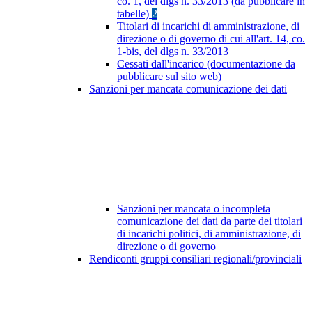
co. 1, del dlgs n. 33/2013 (da pubblicare in
tabelle)
2
Titolari di incarichi di amministrazione, di
direzione o di governo di cui all'art. 14, co.
1-bis, del dlgs n. 33/2013
Cessati dall'incarico (documentazione da
pubblicare sul sito web)
Sanzioni per mancata comunicazione dei dati
Sanzioni per mancata o incompleta
comunicazione dei dati da parte dei titolari
di incarichi politici, di amministrazione, di
direzione o di governo
Rendiconti gruppi consiliari regionali/provinciali