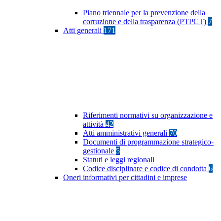
Piano triennale per la prevenzione della
corruzione e della trasparenza (PTPCT)
7
Atti generali
171
Riferimenti normativi su organizzazione e
attività
42
Atti amministrativi generali
70
Documenti di programmazione strategico-
gestionale
5
Statuti e leggi regionali
Codice disciplinare e codice di condotta
6
Oneri informativi per cittadini e imprese