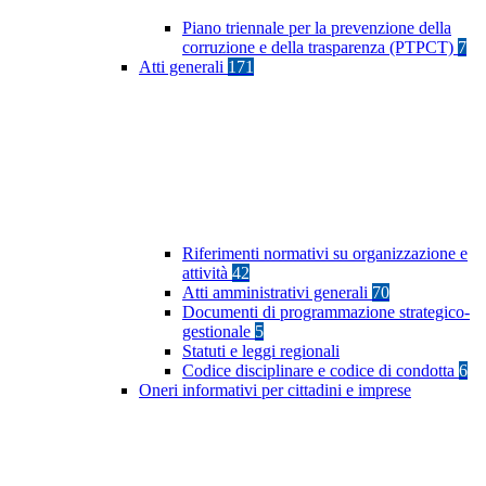
Piano triennale per la prevenzione della
corruzione e della trasparenza (PTPCT)
7
Atti generali
171
Riferimenti normativi su organizzazione e
attività
42
Atti amministrativi generali
70
Documenti di programmazione strategico-
gestionale
5
Statuti e leggi regionali
Codice disciplinare e codice di condotta
6
Oneri informativi per cittadini e imprese