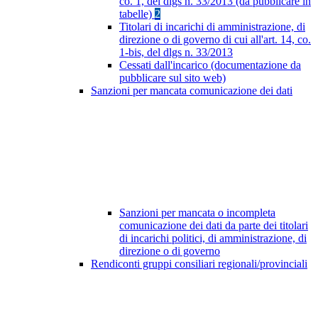
co. 1, del dlgs n. 33/2013 (da pubblicare in
tabelle)
2
Titolari di incarichi di amministrazione, di
direzione o di governo di cui all'art. 14, co.
1-bis, del dlgs n. 33/2013
Cessati dall'incarico (documentazione da
pubblicare sul sito web)
Sanzioni per mancata comunicazione dei dati
Sanzioni per mancata o incompleta
comunicazione dei dati da parte dei titolari
di incarichi politici, di amministrazione, di
direzione o di governo
Rendiconti gruppi consiliari regionali/provinciali