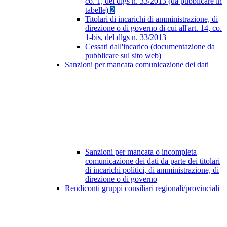
co. 1, del dlgs n. 33/2013 (da pubblicare in
tabelle)
2
Titolari di incarichi di amministrazione, di
direzione o di governo di cui all'art. 14, co.
1-bis, del dlgs n. 33/2013
Cessati dall'incarico (documentazione da
pubblicare sul sito web)
Sanzioni per mancata comunicazione dei dati
Sanzioni per mancata o incompleta
comunicazione dei dati da parte dei titolari
di incarichi politici, di amministrazione, di
direzione o di governo
Rendiconti gruppi consiliari regionali/provinciali