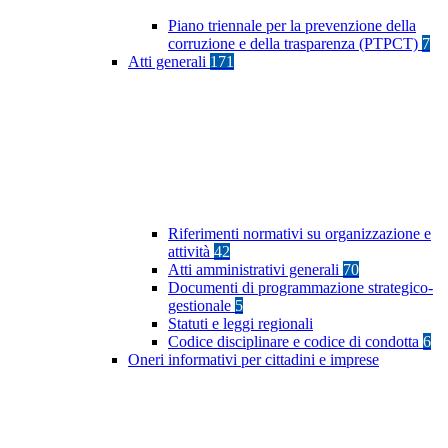
Piano triennale per la prevenzione della
corruzione e della trasparenza (PTPCT)
7
Atti generali
171
Riferimenti normativi su organizzazione e
attività
42
Atti amministrativi generali
70
Documenti di programmazione strategico-
gestionale
5
Statuti e leggi regionali
Codice disciplinare e codice di condotta
6
Oneri informativi per cittadini e imprese