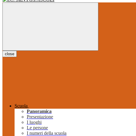
close
Scuola
Panoramica
Presentazione
I luoghi
Le persone
I numeri della scuola