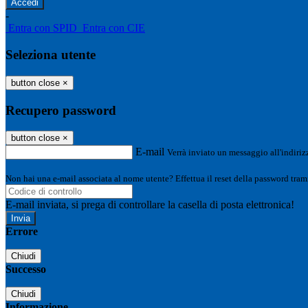
-
Entra con SPID
Entra con CIE
Seleziona utente
button close
×
Recupero password
button close
×
E-mail
Verrà inviato un messaggio all'indirizz
Non hai una e-mail associata al nome utente? Effettua il reset della password tram
E-mail inviata, si prega di controllare la casella di posta elettronica!
Errore
Chiudi
Successo
Chiudi
Informazione