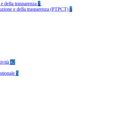
 e della trasparenza
7
rruzione e della trasparenza (PTPCT)
7
tività
42
stionale
5