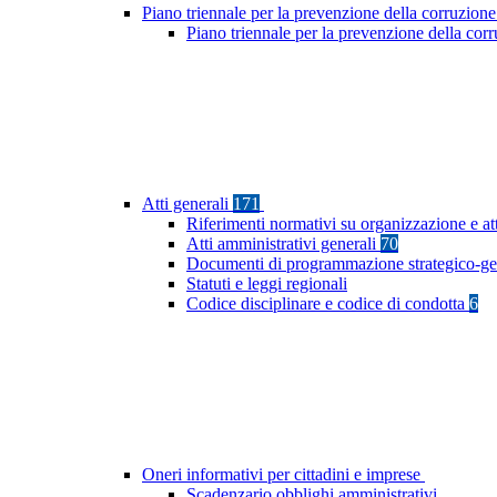
Piano triennale per la prevenzione della corruzione
Piano triennale per la prevenzione della co
Atti generali
171
Riferimenti normativi su organizzazione e at
Atti amministrativi generali
70
Documenti di programmazione strategico-ge
Statuti e leggi regionali
Codice disciplinare e codice di condotta
6
Oneri informativi per cittadini e imprese
Scadenzario obblighi amministrativi