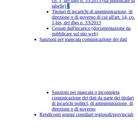
co. 1, del dlgs n. 33/2013 (da pubblicare in
tabelle)
2
Titolari di incarichi di amministrazione, di
direzione o di governo di cui all'art. 14, co.
1-bis, del dlgs n. 33/2013
Cessati dall'incarico (documentazione da
pubblicare sul sito web)
Sanzioni per mancata comunicazione dei dati
Sanzioni per mancata o incompleta
comunicazione dei dati da parte dei titolari
di incarichi politici, di amministrazione, di
direzione o di governo
Rendiconti gruppi consiliari regionali/provinciali