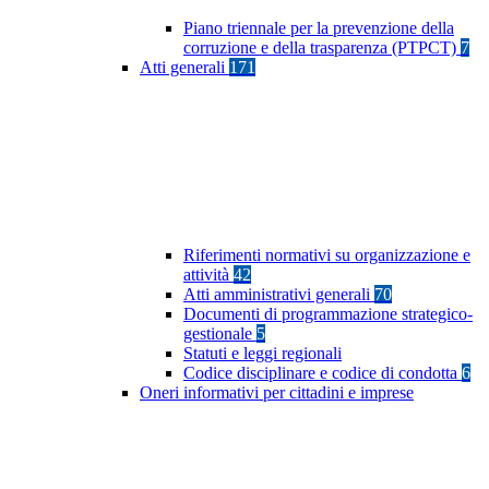
Piano triennale per la prevenzione della
corruzione e della trasparenza (PTPCT)
7
Atti generali
171
Riferimenti normativi su organizzazione e
attività
42
Atti amministrativi generali
70
Documenti di programmazione strategico-
gestionale
5
Statuti e leggi regionali
Codice disciplinare e codice di condotta
6
Oneri informativi per cittadini e imprese