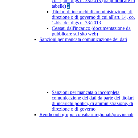
co. 1, del dlgs n. 33/2013 (da pubblicare in
tabelle)
2
Titolari di incarichi di amministrazione, di
direzione o di governo di cui all'art. 14, co.
1-bis, del dlgs n. 33/2013
Cessati dall'incarico (documentazione da
pubblicare sul sito web)
Sanzioni per mancata comunicazione dei dati
Sanzioni per mancata o incompleta
comunicazione dei dati da parte dei titolari
di incarichi politici, di amministrazione, di
direzione o di governo
Rendiconti gruppi consiliari regionali/provinciali