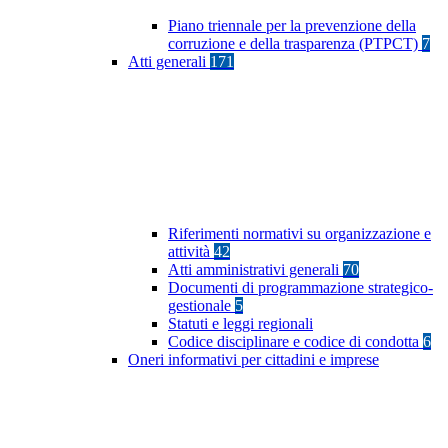
Piano triennale per la prevenzione della
corruzione e della trasparenza (PTPCT)
7
Atti generali
171
Riferimenti normativi su organizzazione e
attività
42
Atti amministrativi generali
70
Documenti di programmazione strategico-
gestionale
5
Statuti e leggi regionali
Codice disciplinare e codice di condotta
6
Oneri informativi per cittadini e imprese