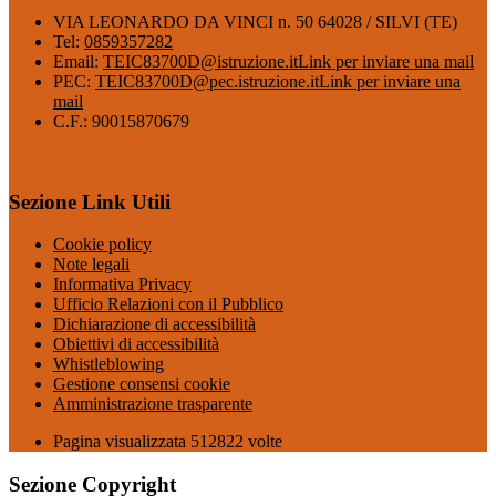
VIA LEONARDO DA VINCI n. 50 64028 / SILVI (TE)
Tel:
0859357282
Email:
TEIC83700D@istruzione.it
Link per inviare una mail
PEC:
TEIC83700D@pec.istruzione.it
Link per inviare una
mail
C.F.: 90015870679
Sezione Link Utili
Cookie policy
Note legali
Informativa Privacy
Ufficio Relazioni con il Pubblico
Dichiarazione di accessibilità
Obiettivi di accessibilità
Whistleblowing
Gestione consensi cookie
Amministrazione trasparente
Pagina visualizzata
512822
volte
Sezione Copyright