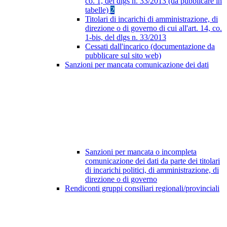
co. 1, del dlgs n. 33/2013 (da pubblicare in
tabelle)
2
Titolari di incarichi di amministrazione, di
direzione o di governo di cui all'art. 14, co.
1-bis, del dlgs n. 33/2013
Cessati dall'incarico (documentazione da
pubblicare sul sito web)
Sanzioni per mancata comunicazione dei dati
Sanzioni per mancata o incompleta
comunicazione dei dati da parte dei titolari
di incarichi politici, di amministrazione, di
direzione o di governo
Rendiconti gruppi consiliari regionali/provinciali