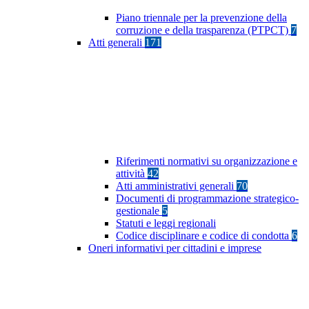
Piano triennale per la prevenzione della
corruzione e della trasparenza (PTPCT)
7
Atti generali
171
Riferimenti normativi su organizzazione e
attività
42
Atti amministrativi generali
70
Documenti di programmazione strategico-
gestionale
5
Statuti e leggi regionali
Codice disciplinare e codice di condotta
6
Oneri informativi per cittadini e imprese