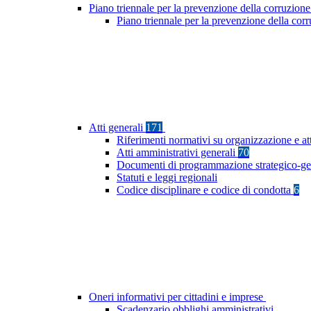
Piano triennale per la prevenzione della corruzione
Piano triennale per la prevenzione della co
Atti generali
171
Riferimenti normativi su organizzazione e at
Atti amministrativi generali
70
Documenti di programmazione strategico-ge
Statuti e leggi regionali
Codice disciplinare e codice di condotta
6
Oneri informativi per cittadini e imprese
Scadenzario obblighi amministrativi