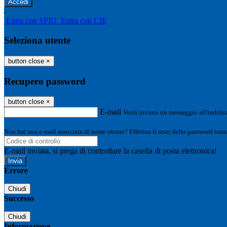
-
Entra con SPID
Entra con CIE
Seleziona utente
button close
×
Recupero password
button close
×
E-mail
Verrà inviato un messaggio all'indirizz
Non hai una e-mail associata al nome utente? Effettua il reset della password tram
E-mail inviata, si prega di controllare la casella di posta elettronica!
Errore
Chiudi
Successo
Chiudi
Informazione