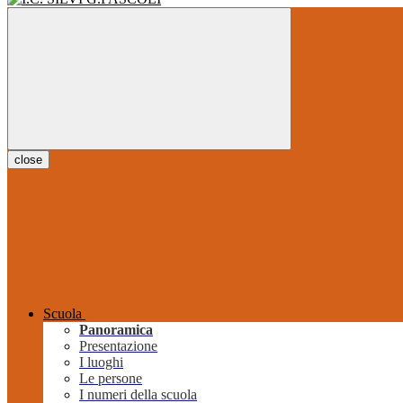
close
Scuola
Panoramica
Presentazione
I luoghi
Le persone
I numeri della scuola