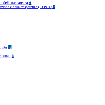
 e della trasparenza
7
rruzione e della trasparenza (PTPCT)
7
tività
42
stionale
5