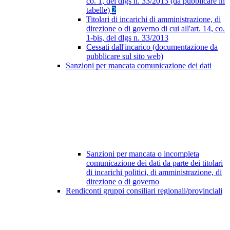
co. 1, del dlgs n. 33/2013 (da pubblicare in
tabelle)
2
Titolari di incarichi di amministrazione, di
direzione o di governo di cui all'art. 14, co.
1-bis, del dlgs n. 33/2013
Cessati dall'incarico (documentazione da
pubblicare sul sito web)
Sanzioni per mancata comunicazione dei dati
Sanzioni per mancata o incompleta
comunicazione dei dati da parte dei titolari
di incarichi politici, di amministrazione, di
direzione o di governo
Rendiconti gruppi consiliari regionali/provinciali