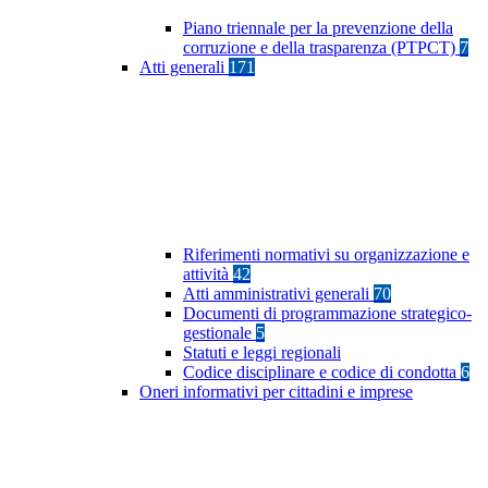
Piano triennale per la prevenzione della
corruzione e della trasparenza (PTPCT)
7
Atti generali
171
Riferimenti normativi su organizzazione e
attività
42
Atti amministrativi generali
70
Documenti di programmazione strategico-
gestionale
5
Statuti e leggi regionali
Codice disciplinare e codice di condotta
6
Oneri informativi per cittadini e imprese