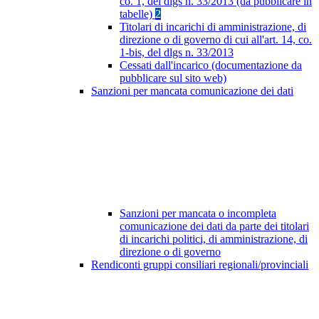
co. 1, del dlgs n. 33/2013 (da pubblicare in
tabelle)
2
Titolari di incarichi di amministrazione, di
direzione o di governo di cui all'art. 14, co.
1-bis, del dlgs n. 33/2013
Cessati dall'incarico (documentazione da
pubblicare sul sito web)
Sanzioni per mancata comunicazione dei dati
Sanzioni per mancata o incompleta
comunicazione dei dati da parte dei titolari
di incarichi politici, di amministrazione, di
direzione o di governo
Rendiconti gruppi consiliari regionali/provinciali