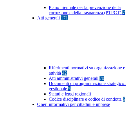
Piano triennale per la prevenzione della
corruzione e della trasparenza (PTPCT)
7
Atti generali
171
Riferimenti normativi su organizzazione e
attività
42
Atti amministrativi generali
70
Documenti di programmazione strategico-
gestionale
5
Statuti e leggi regionali
Codice disciplinare e codice di condotta
6
Oneri informativi per cittadini e imprese