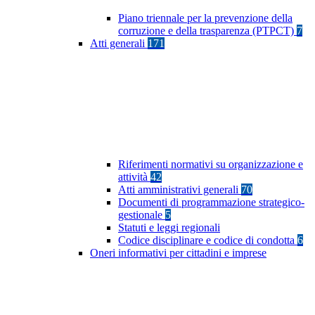
Piano triennale per la prevenzione della
corruzione e della trasparenza (PTPCT)
7
Atti generali
171
Riferimenti normativi su organizzazione e
attività
42
Atti amministrativi generali
70
Documenti di programmazione strategico-
gestionale
5
Statuti e leggi regionali
Codice disciplinare e codice di condotta
6
Oneri informativi per cittadini e imprese