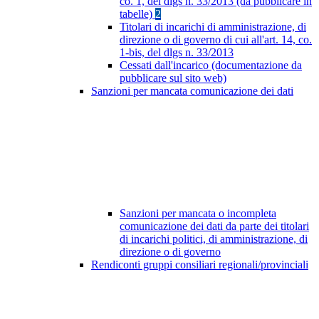
co. 1, del dlgs n. 33/2013 (da pubblicare in
tabelle)
2
Titolari di incarichi di amministrazione, di
direzione o di governo di cui all'art. 14, co.
1-bis, del dlgs n. 33/2013
Cessati dall'incarico (documentazione da
pubblicare sul sito web)
Sanzioni per mancata comunicazione dei dati
Sanzioni per mancata o incompleta
comunicazione dei dati da parte dei titolari
di incarichi politici, di amministrazione, di
direzione o di governo
Rendiconti gruppi consiliari regionali/provinciali