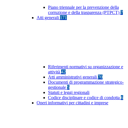
Piano triennale per la prevenzione della
corruzione e della trasparenza (PTPCT)
7
Atti generali
171
Riferimenti normativi su organizzazione e
attività
42
Atti amministrativi generali
70
Documenti di programmazione strategico-
gestionale
5
Statuti e leggi regionali
Codice disciplinare e codice di condotta
6
Oneri informativi per cittadini e imprese