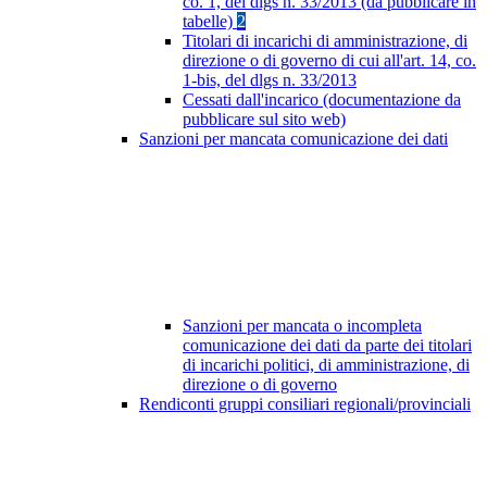
co. 1, del dlgs n. 33/2013 (da pubblicare in
tabelle)
2
Titolari di incarichi di amministrazione, di
direzione o di governo di cui all'art. 14, co.
1-bis, del dlgs n. 33/2013
Cessati dall'incarico (documentazione da
pubblicare sul sito web)
Sanzioni per mancata comunicazione dei dati
Sanzioni per mancata o incompleta
comunicazione dei dati da parte dei titolari
di incarichi politici, di amministrazione, di
direzione o di governo
Rendiconti gruppi consiliari regionali/provinciali