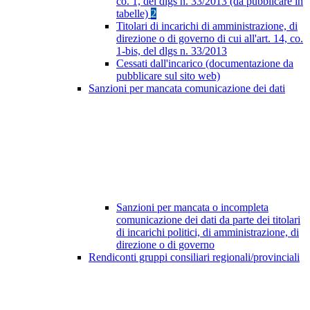
co. 1, del dlgs n. 33/2013 (da pubblicare in
tabelle)
2
Titolari di incarichi di amministrazione, di
direzione o di governo di cui all'art. 14, co.
1-bis, del dlgs n. 33/2013
Cessati dall'incarico (documentazione da
pubblicare sul sito web)
Sanzioni per mancata comunicazione dei dati
Sanzioni per mancata o incompleta
comunicazione dei dati da parte dei titolari
di incarichi politici, di amministrazione, di
direzione o di governo
Rendiconti gruppi consiliari regionali/provinciali