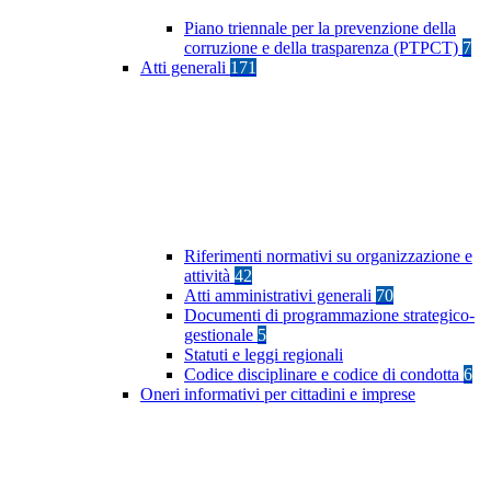
Piano triennale per la prevenzione della
corruzione e della trasparenza (PTPCT)
7
Atti generali
171
Riferimenti normativi su organizzazione e
attività
42
Atti amministrativi generali
70
Documenti di programmazione strategico-
gestionale
5
Statuti e leggi regionali
Codice disciplinare e codice di condotta
6
Oneri informativi per cittadini e imprese