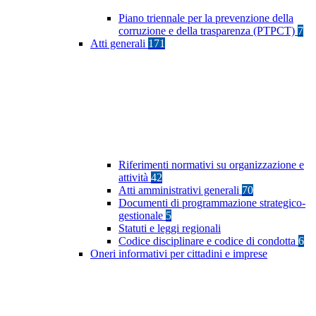
Piano triennale per la prevenzione della
corruzione e della trasparenza (PTPCT)
7
Atti generali
171
Riferimenti normativi su organizzazione e
attività
42
Atti amministrativi generali
70
Documenti di programmazione strategico-
gestionale
5
Statuti e leggi regionali
Codice disciplinare e codice di condotta
6
Oneri informativi per cittadini e imprese