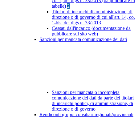
co. 1, del dlgs n. 33/2013 (da pubblicare in
tabelle)
2
Titolari di incarichi di amministrazione, di
direzione o di governo di cui all'art. 14, co.
1-bis, del dlgs n. 33/2013
Cessati dall'incarico (documentazione da
pubblicare sul sito web)
Sanzioni per mancata comunicazione dei dati
Sanzioni per mancata o incompleta
comunicazione dei dati da parte dei titolari
di incarichi politici, di amministrazione, di
direzione o di governo
Rendiconti gruppi consiliari regionali/provinciali